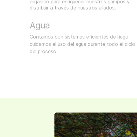
orgánico para enriquecer nuestros campos y
distribuir a través de nuestros aliados.
Agua
Contamos con sistemas eficientes de riego
cuidamos el uso del agua durante todo el ciclo
del proceso.