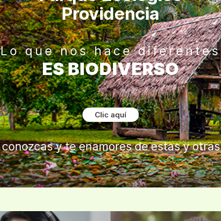
Providencia
Lo que nos hace diferentes
ES BIODIVERSO
Clic aquí
 conozcas y te enamores de estas y otras